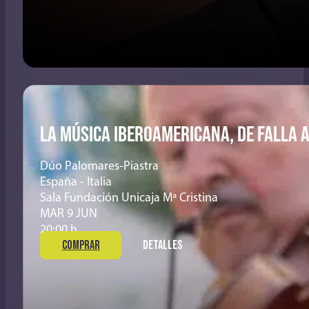
LA MÚSICA IBEROAMERICANA, DE FALLA A
Dúo Palomares-Piastra
España - Italia
Sala Fundación Unicaja Mª Cristina
MAR 9 JUN
20:00 h
COMPRAR
DETALLES