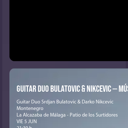
GUITAR DUO BULATOVIC & NIKCEVIC — M
Guitar Duo Srdjan Bulatovic & Darko Nikcevic
Montenegro
La Alcazaba de Málaga - Patio de los Surtidores
VIE 5 JUN