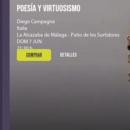
POESÍA Y VIRTUOSISMO
Diego Campagna
Italia
La Alcazaba de Málaga - Patio de los Surtidores
DOM 7 JUN
21:30 h
COMPRAR
DETALLES