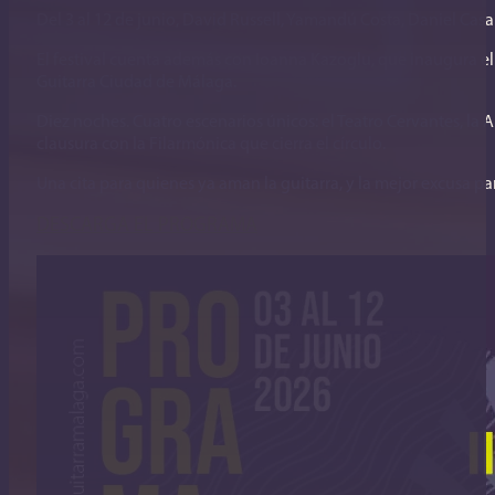
Del 3 al 12 de junio, David Russell, Yamandú Costa, Daniel Ca
El festival cuenta además con Ioanna Kazoglu, que inaugura el
Guitarra Ciudad de Málaga.
Diez noches. Cuatro escenarios únicos: el Teatro Cervantes, la 
clausura con la Filarmónica que cierra el círculo.
Una cita para quienes ya aman la guitarra, y la mejor excusa pa
DESCARGA EL PROGRAMA