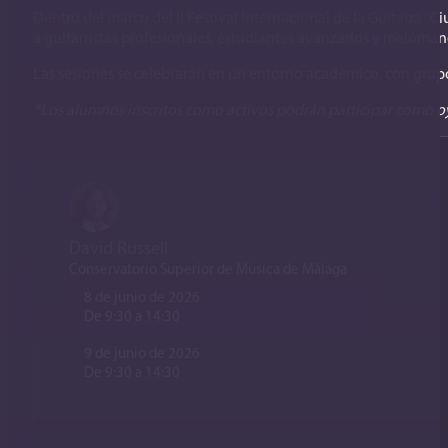
Dentro del marco del II Festival Internacional de la Guitarra “
a guitarristas profesionales, estudiantes avanzados y melóman
Las sesiones se celebrarán en un entorno académico, con grupos
*Los alumnos inscritos como activos podrán participar como oyen
David Russell
Conservatorio Superior de Música de Málaga
8 de junio de 2026
De 9:30 a 14:30
9 de junio de 2026
De 9:30 a 14:30